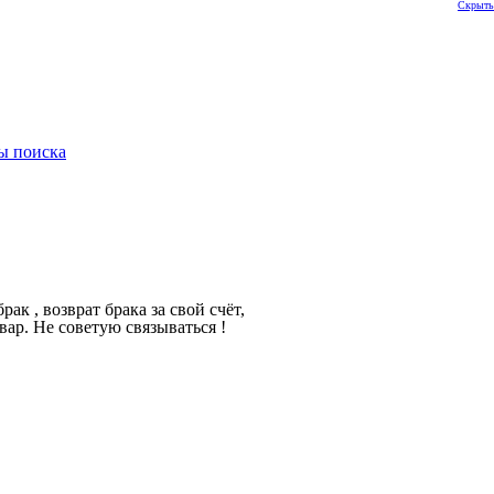
Скрыть
ы поиска
ак , возврат брака за свой счёт,
ар. Не советую связываться !