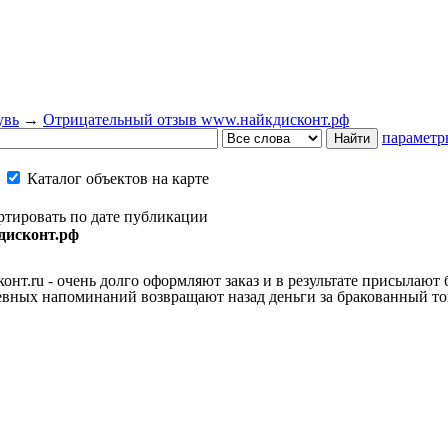
увь
→
Отрицательный отзыв www.найкдисконт.рф
параметр
Каталог объектов на карте
ртировать по дате публикации
дисконт.рф
т.ru - очень долго оформляют заказ и в результате присылают бр
евных напоминаний возвращают назад деньги за бракованный тов