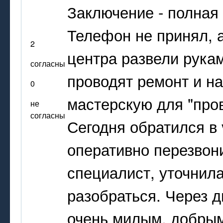
Заключение - полная
Телефон не принял, а
2
центра развели рукам
согласны
проводят ремонт и на
0
мастерскую для "пров
не
согласны
Сегодня обратился в 
оперативно перезвон
специалист, уточни
разобраться. Через д
очень милым, добры