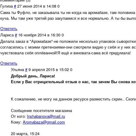
Гулиза
#
27 июня 2014 в 14:08
0
Сама ты Фуфло, не заказывала ты ни когда на аромабазе, там половина
куча. Мы там уже третий раз закупаемся и все нормально. А ты бы выло
Ответить
Лариса
#
16 ноября 2014 в 16:30
0
Делала заказ в "Аромабазе"-не положили несколько упаковок сыворотки
согласились с моими претензиями-они смотрели видио у себя и у них в
чувствовала себя оплёванной!Я ещё и виновата-сама всё придумала!
Ответить
Ульяна
#
9 апреля 2015 в 15:02
0
Добрый день, Лариса!
Если у Вас отрицательный отзыв о нас, так зачем Вы снова 
К сожалению, не могу на данном ресурсе разместить скрин.. Скоп
Сообщение посетителя магазина
От кого:
lnshabanova@mail.ru
Кому:
Aromabaza@gmail.com
20 марта, 15:24