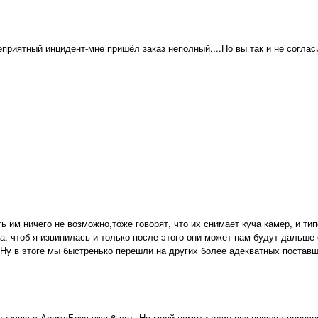
еприятный инцидент-мне пришёл заказ неполный....Но вы так и не согла
ть им ничего не возможно,тоже говорят, что их снимает куча камер, и т
, чтоб я извинилась и только после этого они может нам будут дальше 
о. Ну в этоге мы быстренько перешли на других более адекватных поставщ
удничаю с АромаБаза уже 6 лет. На моей памяти один раз пришел пересор