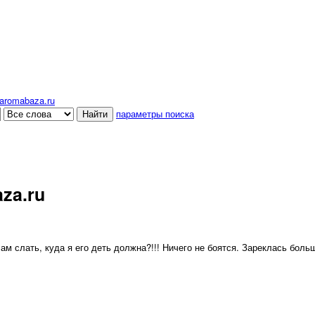
aromabaza.ru
параметры поиска
za.ru
 слать, куда я его деть должна?!!! Ничего не боятся. Зареклась больш