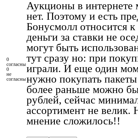
Аукционы в интернете 
нет. Поэтому и есть пр
Бонусмолл относится к
деньги за ставки не осе
могут быть использова
тут сразу но: при покуп
0
согласны
играли. И еще один мом
0
не
нужно покупать пакеты с
согласны
более раньше можно был
рублей, сейчас минимал
ассортимент не велик. 
мнение сложилось!!