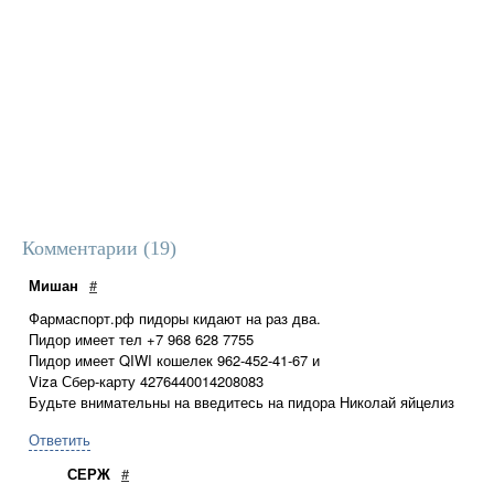
Комментарии (
19
)
Мишан
#
Фармаспорт.рф пидоры кидают на раз два.
Пидор имеет тел +7 968 628 7755
Пидор имеет QIWI кошелек 962-452-41-67 и
Viza Сбер-карту 4276440014208083
Будьте внимательны на введитесь на пидора Николай яйцелиз
Ответить
СЕРЖ
#