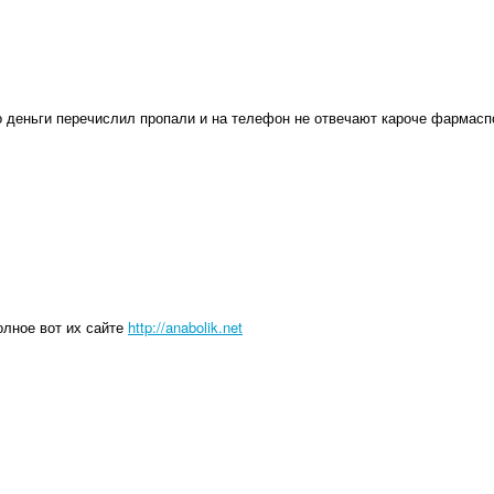
о деньги перечислил пропали и на телефон не отвечают кароче фармасп
олное вот их сайте
http://anabolik.net