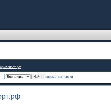
фармаспорт.рф
параметры поиска
орт.рф