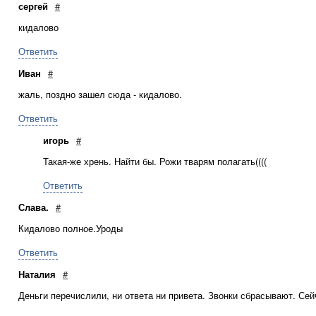
сергей
#
кидалово
Ответить
Иван
#
жаль, поздно зашел сюда - кидалово.
Ответить
игорь
#
Такая-же хрень. Найти бы. Рожи тварям полагать((((
Ответить
Слава.
#
Кидалово полное.Уроды
Ответить
Наталия
#
Деньги перечислили, ни ответа ни привета. Звонки сбрасывают. Се