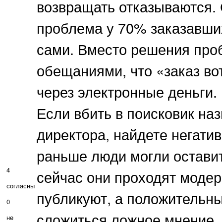
возвращать отказываются. 
проблема у 70% заказавших
сами. Вместо решения про
обещаниями, что «заказ во
через электронные деньги.
Если вбить в поисковик на
директора, найдете негати
раньше люди могли оставит
4
сейчас они проходят модер
согласны
публикуют, а положительн
0
сложиться ложное мнение, 
не