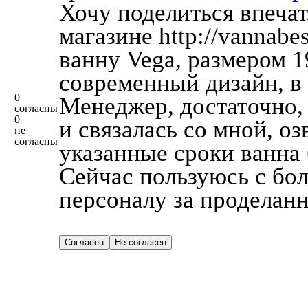
Хочу поделиться впечат
магазине http://vannabe
ванну Vega, размером 1
современный дизайн, в
0
Менеджер, достаточно, 
согласны
0
и связалась со мной, о
не
согласны
указанные сроки ванна 
Сейчас пользуюсь с бо
персоналу за проделанн