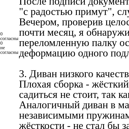
После подписи документо
"с радостью примут", сл
Вечером, проверив цело
почти месяц, я обнаруж
0
согласны
переломленную палку ос
0
не
деформацию одного подл
согласны
3. Диван низкого качеств
Плохая сборка - жёсткий
садиться не стоит, так 
Аналогичный диван в ма
независимыми пружинам
жёсткости - не стал бы з