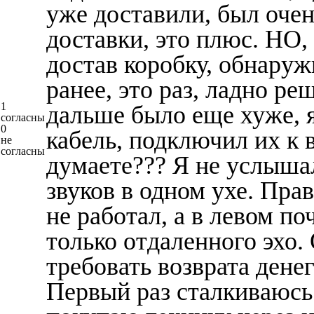
уже доставили, был очен
доставки, это плюс. НО,
достав коробку, обнаруж
ранее, это раз, ладно ре
1
дальше было еще хуже, 
согласны
0
кабель, подключил их к 
не
согласны
думаете??? Я не услыша
звуков в одном ухе. Пр
не работал, а в левом п
только отдаленного эхо.
требовать возврата дене
Первый раз сталкиваюсь 