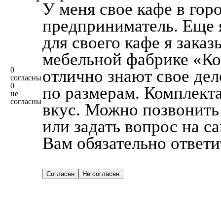
У меня свое кафе в гор
предприниматель. Еще 
для своего кафе я зака
мебельной фабрике «К
0
отлично знают свое дел
согласны
0
по размерам. Комплект
не
согласны
вкус. Можно позвонить
или задать вопрос на са
Вам обязательно ответи