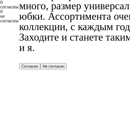
0
много, размер универсал
согласны
0
юбки. Ассортимента оче
не
согласны
коллекции, с каждым год
Заходите и станете таки
и я.