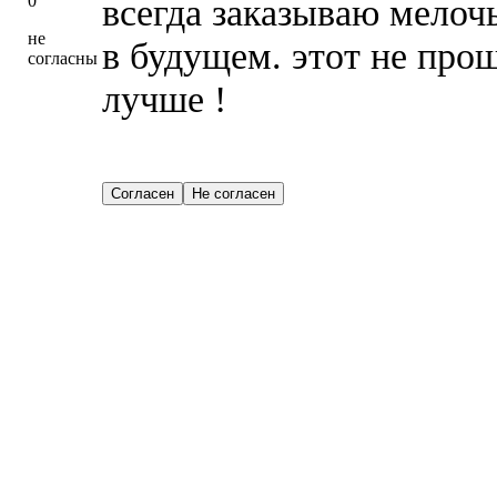
0
всегда заказываю мелоч
не
в будущем. этот не прош
согласны
лучше !