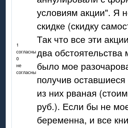
условиям акции". Я 
скидке (скидку само
Так что все эти акци
1
два обстоятельства 
согласны
0
было мое разочарован
не
согласны
получив оставшиеся 
из них рваная (стоим
руб.). Если бы не м
беременна, и все кни