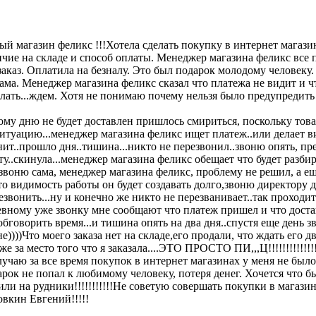
ый магазин феликс !!!Хотела сделать покупку в интернет магази
чие на складе и способ оплаты. Менеджер магазина феликс все п
аказ. Оплатила на безналу. Это был подарок молодому человеку.
ма. Менеджер магазина феликс сказал что платежа не видит и чт
делать...ждем. Хотя не понимаю почему нельзя было предупредить
ому дню не будет доставлен пришлось смириться, поскольку тов
ситуацию...менеджер магазина феликс ищет платеж..или делает ви
нит..прошло дня..тишина...никто не перезвонил..звоню опять, пр
у..скинула...менеджер магазина феликс обещает что будет разби
 звоню сама, менеджер магазина феликс, проблему не решил, а е
то видимость работы он будет создавать долго,звоню директору 
езвонить...ну и конечно же никто не перезванивает..так проходит
вному уже звонку мне сообщают что платеж пришел и что достав
обговорить время...и тишина опять на два дня..спустя еще день 
е))))Что моего заказа нет на складе,его продали, что ждать его д
 за место того что я заказала....ЭТО ПРОСТО ПИ,,,Ц!!!!!!!!!!!!!!!!
лучаю за все время покупок в интернет магазинах у меня не было
дарок не попал к любимому человеку, потеря денег. Хочется что 
ли на рудники!!!!!!!!!!!Не советую совершать покупки в магазин
кин Евгений!!!!!