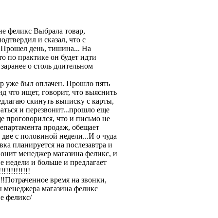
не феликс Выбрала товар,
одтвердил и сказал, что с
 Прошел день, тишина... На
о по практике он будет идти
 заранее о столь длительном
ар уже был оплачен. Прошло пять
д что ищет, говорит, что выяснить
едлагаю скинуть выписку с карты,
раться и перезвонит...прошло еще
ще проговорился, что и письмо не
департамента продаж, обещает
 две с половиной недели...И о чуда
ка планируется на послезавтра и
звонит менеджер магазина феликс, и
ве недели и больше и предлагает
!!!!!!!!!!
!!Потраченное время на звонки,
бы менеджера магазина феликс
е феликс/