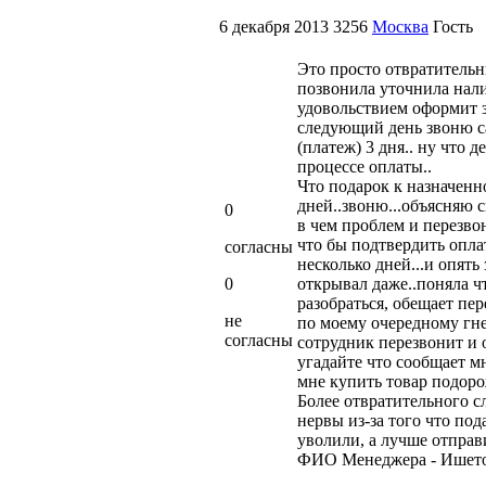
6 декабря 2013
3256
Москва
Гость
Это просто отвратительн
позвонила уточнила нали
удовольствием оформит з
следующий день звоню са
(платеж) 3 дня.. ну что 
процессе оплаты..
Что подарок к назначенн
дней..звоню...объясняю 
0
в чем проблем и перезво
что бы подтвердить оплат
согласны
несколько дней...и опять
0
открывал даже..поняла ч
разобраться, обещает пер
не
по моему очередному гне
согласны
сотрудник перезвонит и 
угадайте что сообщает мн
мне купить товар подороже
Более отвратительного с
нервы из-за того что по
уволили, а лучше отправи
ФИО Менеджера - Ишетов