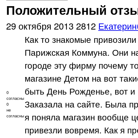
Положительный отзыв 
29 октября 2013
2812
Екатерин
Как то знакомые привозили
Парижская Коммуна. Они н
городе эту фирму почему то
магазине Детом на вот так
быть День Рожденье, вот и
0
согласны
Заказала на сайте. Была п
0
не
я поняла магазин вообще ц
согласны
привезли вовремя. Как я пр