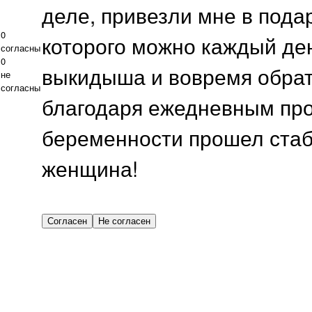
деле, привезли мне в пода
0
которого можно каждый де
согласны
0
выкидыша и вовремя обрати
не
согласны
благодаря ежедневным пров
беременности прошел стаб
женщина!