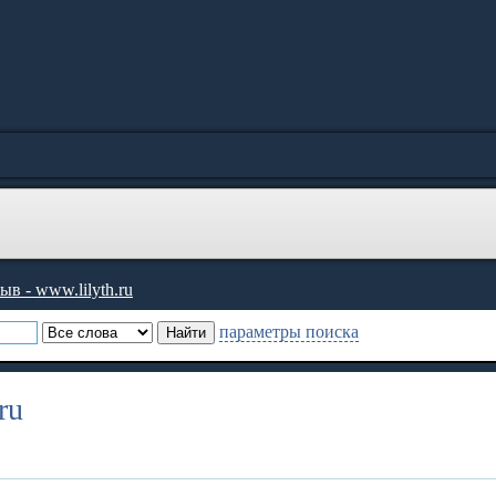
в - www.lilyth.ru
параметры поиска
ru