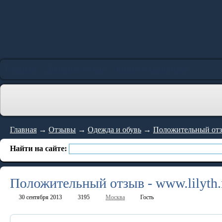
Главная
Добавить отзыв
Каталог магазинов
Главная
→
Отзывы
→
Одежда и обувь
→
Положительный отзы
Найти на сайте:
Положительный отзыв - www.lilyth.
30 сентября 2013
3195
Москва
Гость