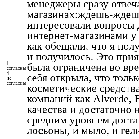
менеджеры сразу отвеча
магазинах:ждешь-ждешь
интересовали вопросы 
интернет-магазинами у
как обещали, что я пол
и получилось. Это прия
1
была ограничена во вре
согласны
4
себя открыла, что толь
не
согласны
косметические средств
компаний как Alverde, 
качества и достаточно 
средним уровнем достат
лосьоны, и мыло, и гел