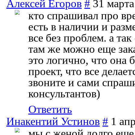
Алексей Егоров
#
31 марта
кто спрашивал про вре
есть в наличии и разм
все без проблем. а та
там же можно еще зака
это логично, что она б
проект, что все делает
звоните и сами спраш
консультантов)
Ответить
Инакентий Устинов
#
1 ап
мы с женой долго еще