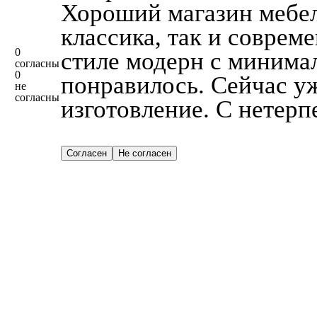
Хороший магазин мебел
классика, так и соврем
0
стиле модерн с минима
согласны
0
понравилось. Сейчас уж
не
согласны
изготовление. С нетерп