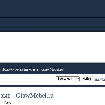
Каталог магазинов
→
Положительный отзыв - GlawMebel.ru
параме
зыв - GlawMebel.ru
Гость