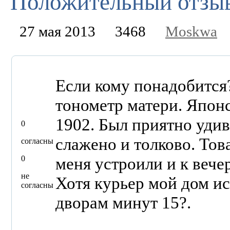
Положительный отзыв - 
27 мая 2013
3468
Moskwa
Если кому понадобится? з
тонометр матери. Япон
1902. Был приятно удив
0
слажено и толково. Тов
согласны
0
меня устроили и к вече
не
Хотя курьер мой дом и
согласны
дворам минут 15?.