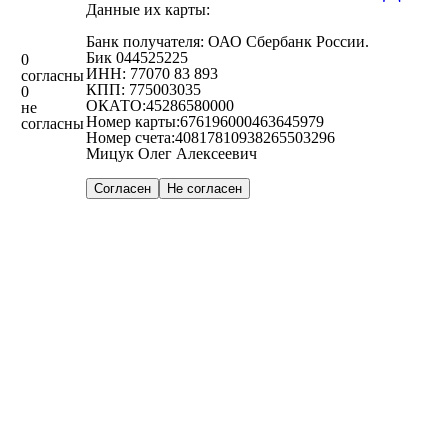
Данные их карты:
Банк получателя: ОАО Сбербанк России.
Бик 044525225
0
ИНН: 77070 83 893
согласны
КПП: 775003035
0
ОКАТО:45286580000
не
Номер карты:676196000463645979
согласны
Номер счета:40817810938265503296
Мицук Олег Алексеевич