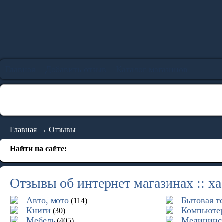
Главная
Добавить отзыв
Каталог магазинов
Главная
→
Отзывы
Найти на сайте:
Отзывы об интернет магазинах :: х
Авто, мото
Бытовая т
(114)
Книги
Компьютер
(30)
Мебель
Медицинс
(405)