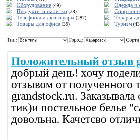
Оборудование
Одежда и 
(49)
Продукты и напитки
Спортивн
(28)
Телефоны и аксессуары
Товары дл
(287)
Товары для офиса
Туризм
(35)
(43
Тип:
Город:
Сорти
Положительный отзыв g
добрый день! хочу подел
отзывом от полученного т
grandstock.ru. Заказывала
тик)и постельное белье "
довольна. Качетсво отличн